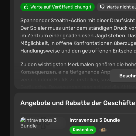
Warte auf Veröffentlichung
Warte nicht a
1
Spannender Stealth-Action mit einer Draufsicht 
Der Spieler muss unter dem ständigen Druck von
im Zentrum einer gnadenlosen Jagd stehen. Das 
Möglichkeit, in offene Konfrontationen überzug
Handlungsweise und den getroffenen Entschei
Zu den wichtigsten Merkmalen gehören die hohe V
Konsequenzen, eine tiefgehende Anpassung von 
Beschr
verschiedene Builds zu erstellen, sowie eine aus
Geräusche, Bewegungen reagiert und die Aktionen
Soundtrack, der sich dynamisch je nach Gescheh
Angebote und Rabatte der Geschäft
Spannung des Spiels verstärkt.
Intravenous 3 Bundle
Kostenlos