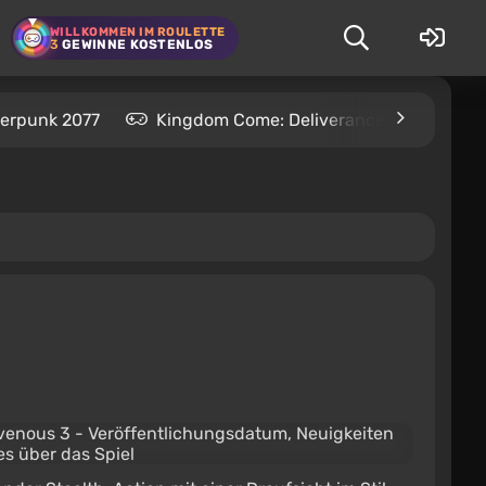
WILLKOMMEN IM ROULETTE
3
GEWINNE KOSTENLOS
erpunk 2077
Kingdom Come: Deliverance 2
S.T