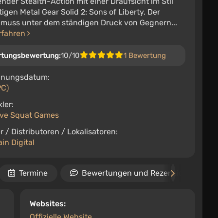
der Stealth-Action mit einer Draufsicht im Stil
tigen Metal Gear Solid 2: Sons of Liberty. Der
r muss unter dem ständigen Druck von Gegnern...
rfahren
rtungsbewertung:
10/10
1 Bewertung
inungsdatum:
PC)
ler:
ive Squat Games
r / Distributoren / Lokalisatoren:
in Digital
Termine
Bewertungen und Rezensionen
Websites:
Offizielle Website