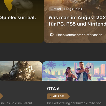
Artikel
1 Tag zurück
piele: surreal,
Was man im August 202
für PC, PS5 und Ninten
Einen Kommentar hinterlassen
GTA 6
Ab €58
Die Fortsetzung der Kultspielreihe von
n neues Spiel im Fallout-