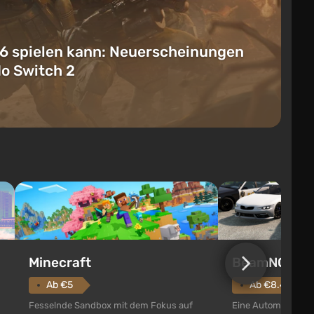
6 spielen kann: Neuerscheinungen
do Switch 2
Minecraft
BeamNG.dri
Ab €5
Ab €8.48
Fesselnde Sandbox mit dem Fokus auf
Eine Automobil-San