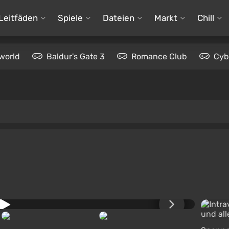
Leitfäden
Spiele
Dateien
Markt
Chill
world
Baldur's Gate 3
Romance Club
Cyb