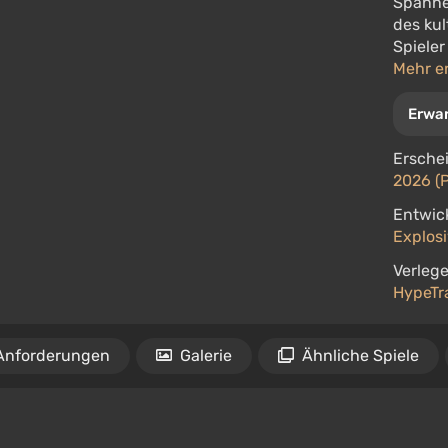
Spannen
des kul
Spiele
Mehr e
Erwa
Ersche
2026 (
Entwick
Explos
Verlege
HypeTra
Anforderungen
Galerie
Ähnliche Spiele