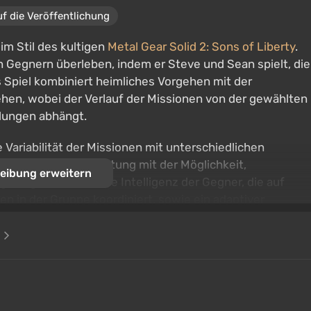
uf die Veröffentlichung
im Stil des kultigen
Metal Gear Solid 2: Sons of Liberty
.
 Gegnern überleben, indem er Steve und Sean spielt, die
Spiel kombiniert heimliches Vorgehen mit der
ehen, wobei der Verlauf der Missionen von der gewählten
dungen abhängt.
ariabilität der Missionen mit unterschiedlichen
Waffen und Ausrüstung mit der Möglichkeit,
eibung erweitern
geklügelte künstliche Intelligenz der Gegner, die auf
 in der Gruppe koordiniert, sowie ein adaptiver
en auf dem Bildschirm ändert und die allgemeine
e