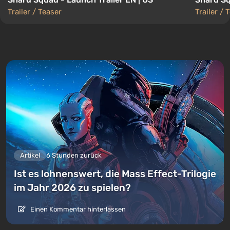
Trailer / Teaser
Trailer / 
Artikel
6 Stunden zurück
Ist es lohnenswert, die Mass Effect-Trilogie
im Jahr 2026 zu spielen?
Einen Kommentar hinterlassen