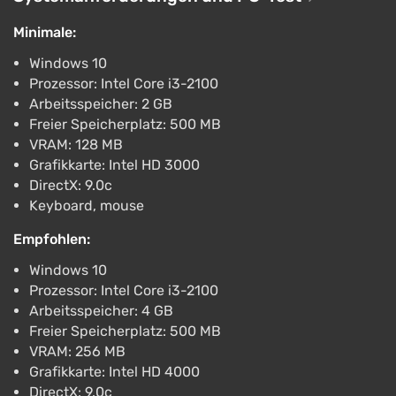
€6.59
PlayStation 4, PlayStation 5
Minimale:
PS Store
1.6
Windows 10
Prozessor: Intel Core i3-2100
Shard Squad (PC) [Global] [Standard]
Arbeitsspeicher: 2 GB
€6.99
Freier Speicherplatz: 500 MB
-15% mit dem Promocode happysale
VRAM: 128 MB
PC
Grafikkarte: Intel HD 3000
Wyrel
3.1
103 Bewertungen
Promo-Codes
DirectX: 9.0c
Keyboard, mouse
Shard Squad - Wind Character Pack (PS4,
PS5)
Empfohlen:
€1.99
Windows 10
PlayStation 4, PlayStation 5
Prozessor: Intel Core i3-2100
PS Store
1.6
Arbeitsspeicher: 4 GB
Freier Speicherplatz: 500 MB
VRAM: 256 MB
Grafikkarte: Intel HD 4000
DirectX: 9.0c