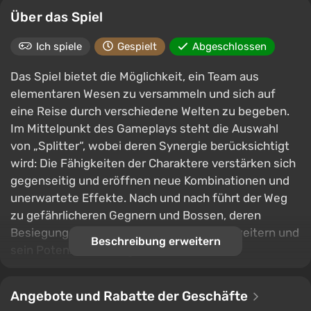
Über das Spiel
Ich spiele
Gespielt
Abgeschlossen
Das Spiel bietet die Möglichkeit, ein Team aus
elementaren Wesen zu versammeln und sich auf
eine Reise durch verschiedene Welten zu begeben.
Im Mittelpunkt des Gameplays steht die Auswahl
von „Splitter“, wobei deren Synergie berücksichtigt
wird: Die Fähigkeiten der Charaktere verstärken sich
gegenseitig und eröffnen neue Kombinationen und
unerwartete Effekte. Nach und nach führt der Weg
zu gefährlicheren Gegnern und Bossen, deren
Besiegung es ermöglicht, das Team zu erweitern und
Beschreibung erweitern
sein Potenzial zu steigern.
Der Hauptfokus liegt auf Variabilität und
Experimenten. Dutzende von Wesen können dem
Angebote und Rabatte der Geschäfte