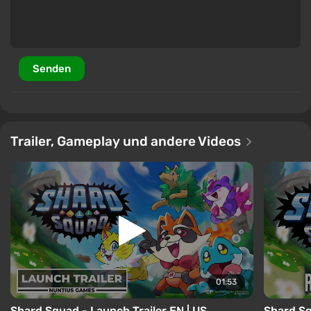
Senden
Trailer, Gameplay und andere Videos
01:53
Shard Squad - Launch Trailer EN | US
Shard Sq