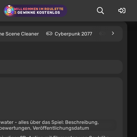
WILLKOMMEN IM ROULETTE
3
GEWINNE KOSTENLOS
me Scene Cleaner
Cyberpunk 2077
Kingdom Com