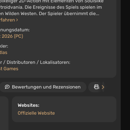
pixeliger 2D-Action mit Elementen von Soulslike
roidvania. Die Ereignisse des Spiels spielen im
n Wilden Westen. Der Spieler übernimmt die...
rfahren
inungsdatum:
z 2026 (PC)
ler:
tlas
r / Distributoren / Lokalisatoren:
t Games
Bewertungen und Rezensionen
Video
Websites:
Offizielle Website