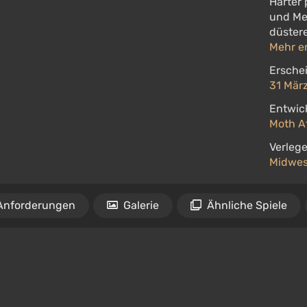
Harter 
und Met
düstere
Mehr e
Ersche
31 Mär
Entwick
Moth A
Verlege
Midwes
Anforderungen
Galerie
Ähnliche Spiele