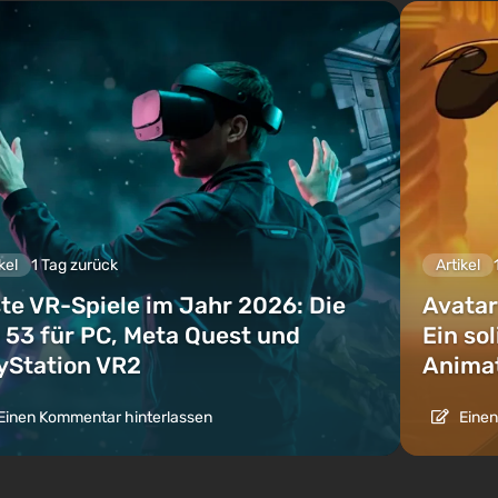
kel
1 Tag zurück
Artikel
te VR-Spiele im Jahr 2026: Die
Avatar
 53 für PC, Meta Quest und
Ein so
yStation VR2
Animat
Einen Kommentar hinterlassen
Einen