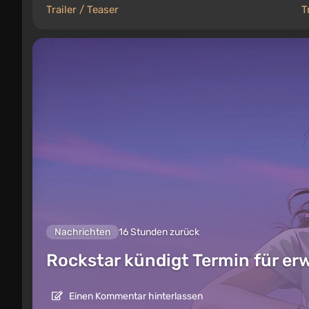
Trailer / Teaser
T
Nachrichten
16 Stunden zurück
Rockstar kündigt Termin für er
Einen Kommentar hinterlassen