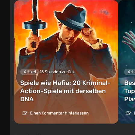
Artikel
15 Stunden zurück
Arti
Spiele wie Mafia: 20 Kriminal-
Bes
Action-Spiele mit derselben
Top
DNA
Pla
Einen Kommentar hinterlassen