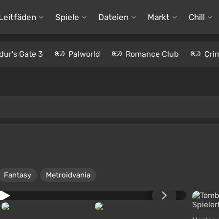
Leitfäden
Spiele
Dateien
Markt
Chill
dur's Gate 3
Palworld
Romance Club
Cri
Fantasy
Metroidvania