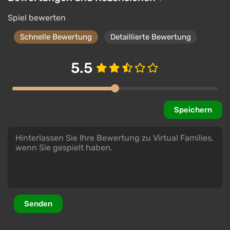
PC
Spiel bewerten
Steam
2.9
Schnelle Bewertung
Detaillierte Bewertung
Virtual Families 3: Our Country Home Xbox
€19.86
5.5
ggsel
4.2
457 Bewertungen
Unterstützung bei VGTimes
Virtual Families Cook Off: Chapter 1 Let's Go
Speichern
Flippin' Xbox
€19.86
ggsel
4.2
457 Bewertungen
Unterstützung bei VGTimes
Senden