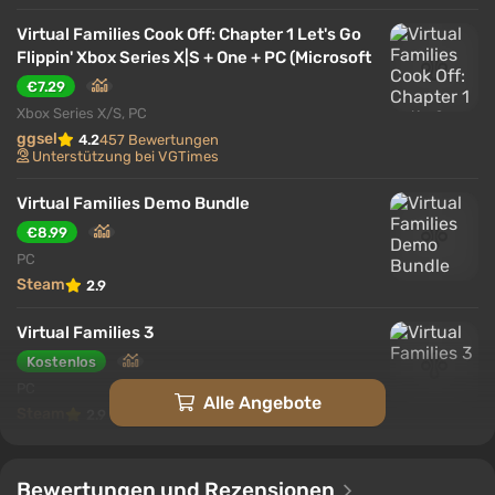
Das Spiel vermittelt ein Gefühl von kontinuierlichem
Leben, in dem jede Generation ihren eigenen
Virtual Families Cook Off: Chapter 1 Let's Go
Eindruck hinterlässt.
Flippin' Xbox Series X|S + One + PC (Microsoft
€7.29
Xbox Series X/S, PC
ggsel
4.2
457 Bewertungen
Unterstützung bei VGTimes
Virtual Families Demo Bundle
€8.99
PC
Steam
2.9
Virtual Families 3
Kostenlos
PC
Alle Angebote
Steam
2.9
Virtual Families 3 Bundle
Bewertungen und Rezensionen
Kostenlos