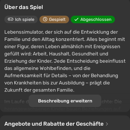
Über das Spiel
Ich spiele
Gespielt
Abgeschlossen
Lebenssimulator, der sich auf die Entwicklung der
Familie und den Alltag konzentriert. Alles beginnt mit
einer Figur, deren Leben allmählich mit Ereignissen
gefüllt wird: Arbeit, Haushalt, Gesundheit und
Erziehung der Kinder. Jede Entscheidung beeinflusst
das allgemeine Wohlbefinden, und die
Aufmerksamkeit für Details – von der Behandlung
von Krankheiten bis zur Ausbildung – prägt die
Zukunft der gesamten Familie.
Beschreibung erweitern
Im Laufe der Zeit erweitert sich die Geschichte: Die
herangewachsenen Kinder bauen Beziehungen auf,
finden einen Partner und setzen die Familie fort,
während das Haus an neue Generationen übergeht.
Angebote und Rabatte der Geschäfte