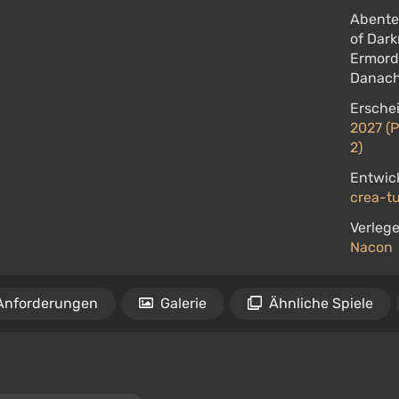
Abente
of Dark
Ermord
Danach
Ersche
2027 (P
2)
Entwick
crea-tu
Verlege
Nacon
Anforderungen
Galerie
Ähnliche Spiele