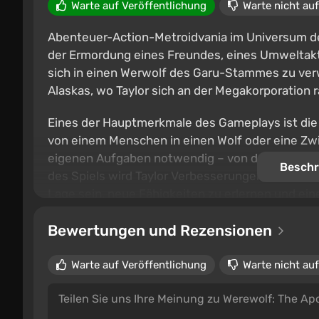
Warte auf Veröffentlichung
Warte nicht auf
Abenteuer-Action-Metroidvania im Universum der
der Ermordung eines Freundes, eines Umweltakti
sich in einen Werwolf des Garu-Stammes zu verwa
Alaskas, wo Taylor sich an der Megakorporation 
Eines der Hauptmerkmale des Gameplays ist die T
von einem Menschen in einen Wolf oder eine Zwi
eigenen Aufgaben notwendig – von der Erkundun
Beschr
des Spiels wird Taylor Verbesserungen erhalten,
Lage sein, neue Fähigkeiten zu erlernen und e
Bewertungen und Rezensionen
Warte auf Veröffentlichung
Warte nicht auf