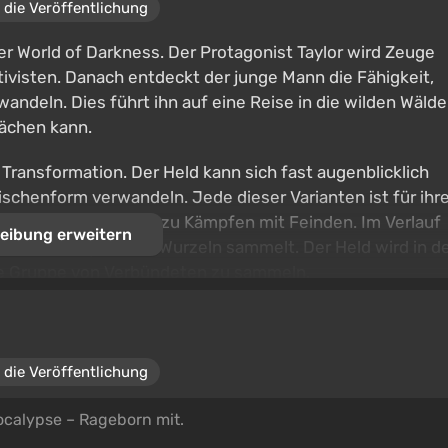
 die Veröffentlichung
 World of Darkness. Der Protagonist Taylor wird Zeuge
visten. Danach entdeckt der junge Mann die Fähigkeit,
ndeln. Dies führt ihn auf eine Reise in die wilden Wälde
rächen kann.
ransformation. Der Held kann sich fast augenblicklich
schenform verwandeln. Jede dieser Varianten ist für ihr
g des Geländes bis zu Kämpfen mit Feinden. Im Verlauf
eibung erweitern
 indem er mystische Wurzeln sammelt. Der Held wird in d
ine Gruppe von Verbündeten zu sammeln.
 die Veröffentlichung