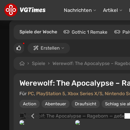
Nachrichten
Artikel
Spiele der Woche
Gothic 1 Remake
Pal
Erstellen
Spiele
Werewolf: The Apocalypse – Rageb
Werewolf: The Apocalypse – R
Für
PC
,
PlayStation 5
,
Xbox Series X/S
,
Nintendo S
Action
Abenteuer
Draufsicht
Schlag sie al