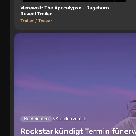
Werewolf: The Apocalypse - Rageborn |
Reveal Trailer
Trailer / Teaser
Nachrichten
3 Stunden zurück
Rockstar kündigt Termin für er