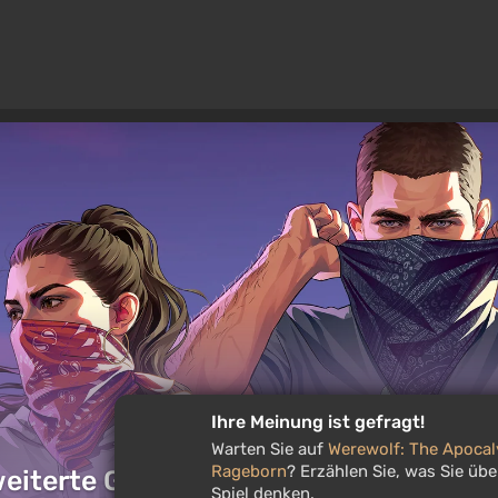
Ihre Meinung ist gefragt!
Warten Sie auf
Werewolf: The Apocalypse –
Rageborn
? Erzählen Sie, was Sie über das
weiterte GTA 6-Präsentation an
Spiel denken.