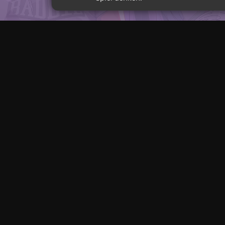
Nachrichten
6 Stunden zurück
in nur einer Woche
Roblox verliert 70 Mi
einen Mangel an viral