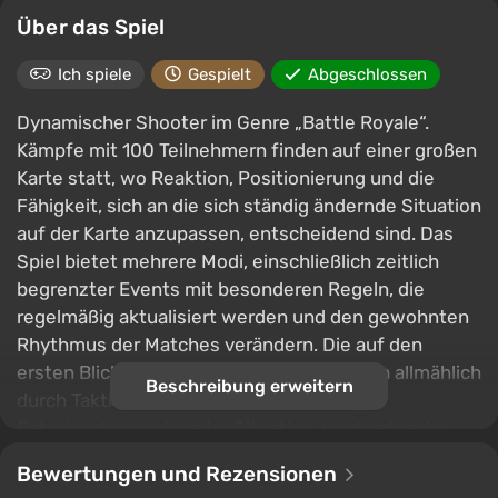
Über das Spiel
Ich spiele
Gespielt
Abgeschlossen
Dynamischer Shooter im Genre „Battle Royale“.
Kämpfe mit 100 Teilnehmern finden auf einer großen
Karte statt, wo Reaktion, Positionierung und die
Fähigkeit, sich an die sich ständig ändernde Situation
auf der Karte anzupassen, entscheidend sind. Das
Spiel bietet mehrere Modi, einschließlich zeitlich
begrenzter Events mit besonderen Regeln, die
regelmäßig aktualisiert werden und den gewohnten
Rhythmus der Matches verändern. Die auf den
ersten Blick einfache Formel entfaltet sich allmählich
Beschreibung erweitern
durch Taktik, Vielfalt an Waffen und kluge
Entscheidungen in jeder Situation, wodurch jeder
Überlebensversuch zu einem spannenden Kampf um
Bewertungen und Rezensionen
den Titel des letzten verbleibenden Spielers wird.