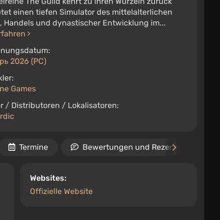
elreihe The Guild kehrt zu ihren Wurzeln zurück
tet einen tiefen Simulator des mittelalterlichen
, Handels und dynastischer Entwicklung im...
rfahren
inungsdatum:
рь 2026 (PC)
ler:
rne Games
r / Distributoren / Lokalisatoren:
rdic
Termine
Bewertungen und Rezensionen
Websites:
Offizielle Website