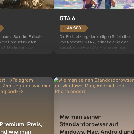
GTA 6
Ab €58
Die Fortsetzung der kultigen Spielreihe
n neues Spiel im Fallout-
von Rockstar, GTA 6, bringt die Spieler
 ein Prequel zu allen
zurück nach Vice City — eine sonnige
 ist. Die Ereignisse
Metropole am Meer, in der sich ein echter
ult 76, dem ersten unter
Actionfilm im Stil der besten Mafia-Filme
s sollte laut den Plänen
abspielt. Im Mittelpunkt stehen Lucia und
pezialisten das erste sein,
Jason — ein Verbrecherpaar, das in
 Abwurf von Atombomben
ernsthafte Schwierigk...
ffnet wird. De...
Wie man seinen
Premium: Preis,
Standardbrowser auf
und wie man
Windows, Mac, Android un