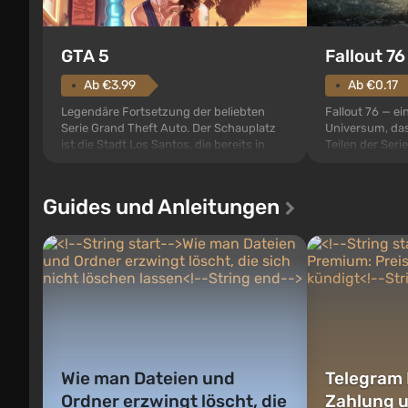
GTA 5
Fallout 76
Ab €3.99
Ab €0.17
Legendäre Fortsetzung der beliebten
Fallout 76 — ei
Serie Grand Theft Auto. Der Schauplatz
Universum, das
ist die Stadt Los Santos, die bereits in
Teilen der Serie
Grand Theft Auto: San Andreas beliebt
beginnen im Va
war. Zum ersten Mal erzählt das Spiel die
den gebauten. E
Geschichte von drei Charakteren:
der Vault-Tec-S
Guides und Anleitungen
Michael, Trevor und Franklin, zwischen
das nach dem
denen Sie jederzeit wechse...
auf Amerika geö
Wie man Dateien und
Telegram 
Ordner erzwingt löscht, die
Zahlung 