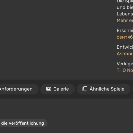
Die Spi
und bie
Lebens
Mehr e
Ersche
сентяб
Entwick
Ashbo
Verlege
THQ No
Anforderungen
Galerie
Ähnliche Spiele
 die Veröffentlichung