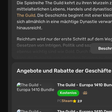
Die Spielreihe The Guild kehrt zu ihren Wurzeln 
mittelalterlichen Lebens, Handels und dynastis
The Guild
. Die Geschichte beginnt mit einer kle
sich allmählich in eine mächtige Dynastie verwan
hinausreicht.
Reichtum wird nur der erste Schritt auf dem Weg 
Gesetzen von Intrigen, Politik und sozialen Ver
Beschr
ebenso wichtig sind wie Gold. Durch Handel, H
kann die Dynastie von einfachen Bürgern zu den
Das Gameplay kombiniert Geschäftsführung, Ber
Angebote und Rabatte der Geschäft
Stadt. Schmiede, Schneider, Alchemisten und a
Vermögensaufbau, während das System der sozia
The Guild - Europa 1410 Bun
Umgebung zu beeinflussen. Einige wählen den W
Kostenlos
Ordnung, während andere sich kriminellen Mach
zuwenden.
PC
Steam
2.9
Das Spiel bietet die Möglichkeit, die eigene Gesc
The Guild - Europa 1410 De