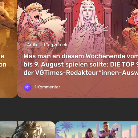
Artikel
1 Tag zurück
ie
Was man an diesem Wochenende vom
on
bis 9. August spielen sollte: DIE TOP 
der VGTimes-Redakteur*innen-Aus
1 Kommentar