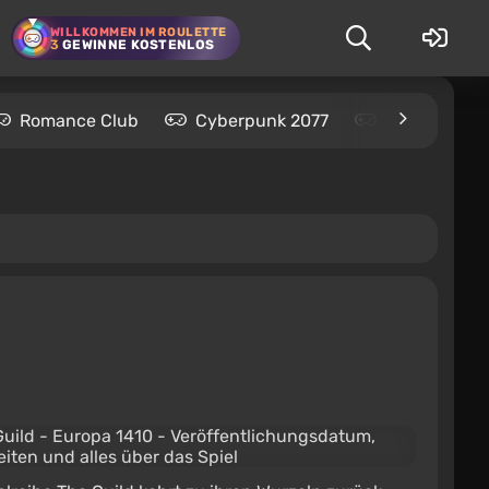
WILLKOMMEN IM ROULETTE
3
GEWINNE KOSTENLOS
Romance Club
Cyberpunk 2077
Kingdom Com