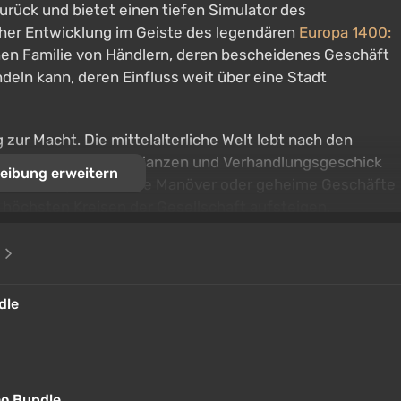
zurück und bietet einen tiefen Simulator des
cher Entwicklung im Geiste des legendären
Europa 1400:
inen Familie von Händlern, deren bescheidenes Geschäft
deln kann, deren Einfluss weit über eine Stadt
zur Macht. Die mittelalterliche Welt lebt nach den
bindungen, wo Ruf, Allianzen und Verhandlungsgeschick
eibung erweitern
andwerk, diplomatische Manöver oder geheime Geschäfte
 höchsten Kreisen der Gesellschaft aufsteigen.
ufsentwicklung und Interaktion mit einer lebendigen
e
ndere Meister eröffnen verschiedene Wege zum
len Beziehungen es ermöglicht, das Schicksal der
dle
eg des ehrlichen Unternehmers und Verteidigers der
enschaften, Erpressung und riskanten Abenteuern
hichte einer mittelalterlichen Dynastie zu kreieren, in der
mo Bundle