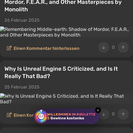
Mordor, F.E.A.R., and Other Masterpieces by
Monolith
26 Februar 2025
0
Einen Kommentar hinterlassen
Why Is Unreal Engine 5 Criticized, and Is It
Really That Bad?
25 Februar 2025
×
0
WILLKOMMEN IM ROULETTE
Einen Kommentar hinterlassen
3
Gewinne kostenlos