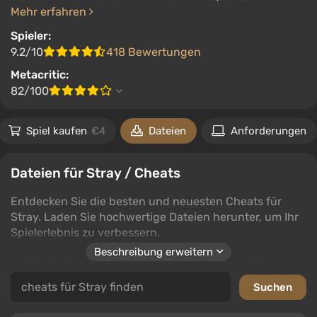
Mehr erfahren
Spieler:
9.2/10
418 Bewertungen
Metacritic:
82/100
Spiel kaufen
€4
Dateien
Anforderungen
Dateien für Stray / Cheats
Entdecken Sie die besten und neuesten Cheats für
Stray. Laden Sie hochwertige Dateien herunter, um Ihr
Spielerlebnis zu verbessern.
Beschreibung erweitern
Diese Kategorie 'Cheats' umfasst Unterkategorien wie
Trainer, Speicherstände, Editoren und Programme,
Cheat-Mods, Entsperrer und Tabellen. Jede
Unterkategorie bietet verschiedene Möglichkeiten, Ihr