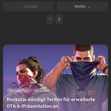
← Zurück
Weiter →
1
2
Nachrichten
1 Tag zurück
Rockstar kündigt Termin für erweiterte
GTA 6-Präsentation an