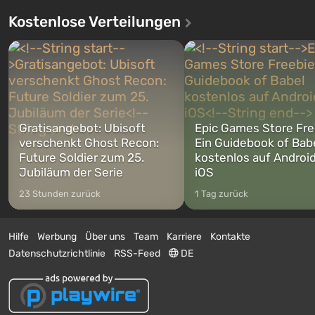
Kostenlose Verteilungen
Gratisangebot: Ubisoft
Epic Games Store Fre
verschenkt Ghost Recon:
Ein Guidebook of Bab
Future Soldier zum 25.
kostenlos auf Androi
Jubiläum der Serie
iOS
23 Stunden zurück
1 Tag zurück
Hilfe
Werbung
Über uns
Team
Karriere
Kontakte
Datenschutzrichtlinie
RSS-Feed
DE