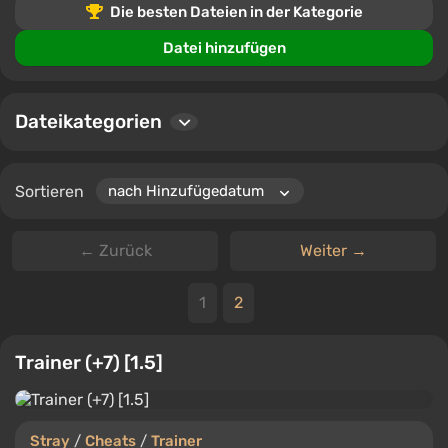
Stray-Spiel zu verbessern.
Die besten Dateien in der Kategorie
Benutzer können Dateien herunterladen, Kommentare
Datei hinzufügen
hinterlassen und Dateien bewerten, was der
Community ermöglicht, Erfahrungen und Tipps
auszutauschen.
Dateikategorien
Sortieren
← Zurück
Weiter →
1
2
Trainer (+7) [1.5]
Stray
/
Cheats
/
Trainer