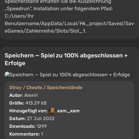
Speicherstand erhalten Sie die Auszeichnung
„Speedrun“. Installation unter folgendem Pfad:
C:/Users/Ihr
Benutzername/AppData/Local/Hk_project/Saved/Sav
eGames/Zahlenreihe/Slots/Slot_1.
Speichern — Spiel zu 100% abgeschlossen +
Erfolge
Stray
/
Cheats
/
Speicherstände
Autor:
AlexVi
Größe:
413.29 kB
Hinzugefügt von:
xam_xam
Datum:
27 Juli 2022
Downloads:
1299
Kommentare:
1