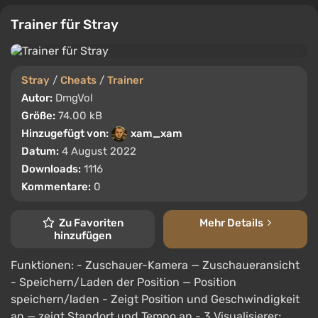
Trainer für Stray
Stray
/
Cheats
/
Trainer
Autor:
DmgVol
Größe:
74.00 kB
Hinzugefügt von:
xam_xam
Datum:
4 August 2022
Downloads:
1116
Kommentare:
0
Zu Favoriten
Mehr Details
hinzufügen
Funktionen: - Zuschauer-Kamera — Zuschaueransicht
- Speichern/Laden der Position — Position
speichern/laden - Zeigt Position und Geschwindigkeit
an — zeigt Standort und Tempo an - 3 Visualisierer;