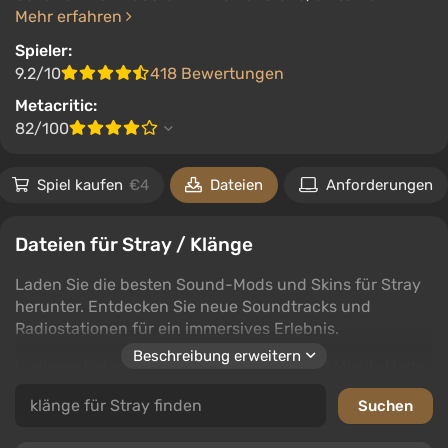
Mehr erfahren
Spieler:
9.2/10
418 Bewertungen
Metacritic:
82/100
Spiel kaufen
€4
Dateien
Anforderungen
Dateien für Stray / Klänge
Laden Sie die besten Sound-Mods und Skins für Stray
herunter. Entdecken Sie neue Soundtracks und
Radiostationen für ein immersives Erlebnis.
Beschreibung erweitern
In dieser Kategorie finden Sie Sound- und Musik-Mods
zur Personalisierung Ihres Spiels. Die Unterkategorien
umfassen Radiostationen und Soundtracks, ideal zur
Bereicherung Ihres Abenteuers.