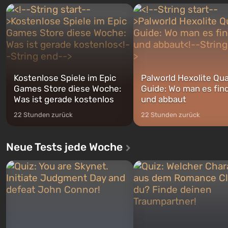
Charakteren: Michael, Trevo
nach dem Abwurf von Atombomben
Franklin, zwischen denen Si
auf Amerika geöffnet wird. De...
jederzeit...
Kostenlose Spiele im Epic
Palworld Hexolite Qua
Games Store diese Woche:
Guide: Wo man es fin
Was ist gerade kostenlos
und abbaut
22 Stunden zurück
22 Stunden zurück
Neue Tests jede Woche