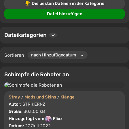
Die besten Dateien in der Kategorie
Nutzer können Dateien herunterladen, kommentieren
und bewerten, was eine aktive und engagierte
Datei hinzufügen
Community gewährleistet.
Dateikategorien
Sortieren
Schimpfe die Roboter an
Stray
/
Mods und Skins
/
Klänge
Autor:
STRIKERNZ
Größe:
303.00 kB
Hinzugefügt von:
Flixx
Datum:
27 Juli 2022