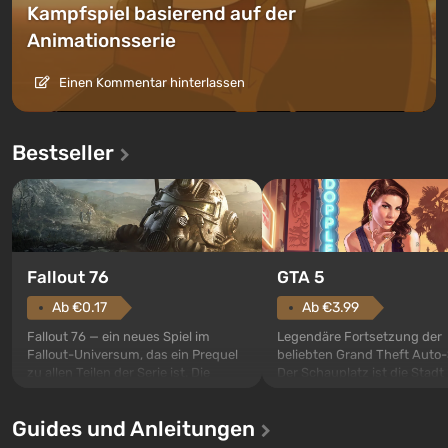
Kampfspiel basierend auf der
Animationsserie
Einen Kommentar hinterlassen
Bestseller
GTA 5
Fallout 76
Ab €3.99
Ab €0.17
Legendäre Fortsetzung der
Fallout 76 — ein neues Spiel im
beliebten Grand Theft Auto-
Fallout-Universum, das ein Prequel
Der Schauplatz ist die Stadt
zu allen Teilen der Serie ist. Die
Santos, die bereits in Grand
Ereignisse beginnen im Vault 76,
Auto: San Andreas beliebt w
dem ersten unter den gebauten. Es
Guides und Anleitungen
ersten Mal erzählt das Spiel 
sollte laut den Plänen der Vault-Tec-
Geschichte von gleich drei
Spezialisten das erste sein, das