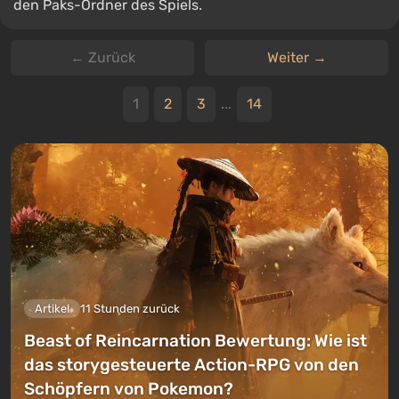
den Paks-Ordner des Spiels.
← Zurück
Weiter →
1
2
3
...
14
Artikel
11 Stunden zurück
Beast of Reincarnation Bewertung: Wie ist
das storygesteuerte Action-RPG von den
Schöpfern von Pokemon?