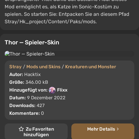
Mod ermöglicht es, als Katze im Sonic-Kostüm zu
spielen. So starten Sie: Entpacken Sie an diesem Pfad
Stray/Hk_project/Content/Paks/mods.
Thor — Spieler-Skin
Stray
/
Mods und Skins
/
Kreaturen und Monster
Autor:
Hacktix
Größe:
346.00 kB
Hinzugefügt von:
Flixx
Datum:
9 Dezember 2022
Downloads:
427
Kommentare:
0
Zu Favoriten
Mehr Details
hinzufügen