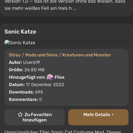
Version 1.0 — das ist die Version ohne das Wissen, dass
sie mehr weißes Fell am Hals h ...
Sonic Katze
Stray
/
Mods und Skins
/
Kreaturen und Monster
Autor:
User619
Größe:
26.80 MB
Hinzugefügt von:
Flixx
Datum:
17 Dezember 2022
Downloads:
695
Kommentare:
0
Zu Favoriten
Mehr Details
hinzufügen
Ursprünglicher Titel: Sonic Cat Costume Mod. Dieses