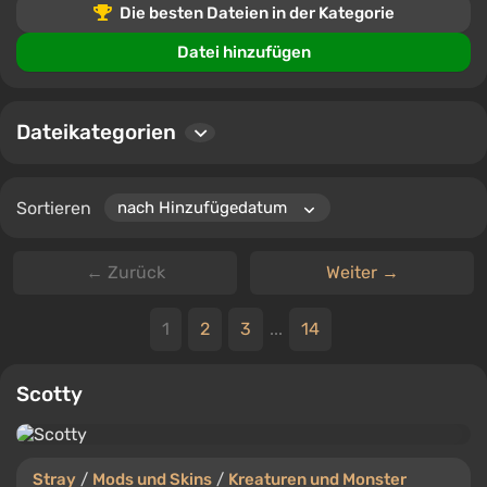
Sounds, Charaktere, Benutzeroberfläche, Missionen,
Die besten Dateien in der Kategorie
Karten, Animationen, Gegenstände, Optimierung und
Datei hinzufügen
mehr.
Benutzer können Dateien herunterladen, Kommentare
hinterlassen und Mods bewerten, um sicherzustellen,
Dateikategorien
dass Sie immer die besten und neuesten Inhalte für
Stray finden.
Sortieren
← Zurück
Weiter →
1
2
3
...
14
Scotty
Stray
/
Mods und Skins
/
Kreaturen und Monster