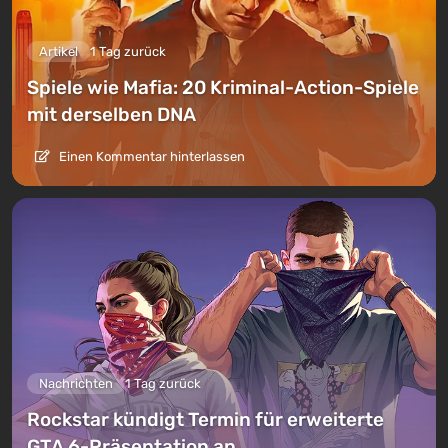
Artikel
1 Tag zurück
Spiele wie Mafia: 20 Kriminal-Action-Spiele
mit derselben DNA
Einen Kommentar hinterlassen
Nachrichten
1 Tag zurück
Rockstar kündigt Termin für erweiterte
GTA 6-Präsentation an