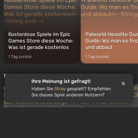
jederzeit...
Kostenlose Spiele im Epic
Palworld Hexolite Qua
Games Store diese Woche:
Guide: Wo man es fin
Was ist gerade kostenlos
und abbaut
1 Tag zurück
1 Tag zurück
Neue Tests jede Woche
Ihre Meinung ist gefragt!
Haben Sie
Stray
gespielt? Empfehlen
Sie dieses Spiel anderen Nutzern?
WILLKOMMEN IM ROULETTE
3
Gewinne kostenlos
Quiz: Du bist Skynet. Starte
Quiz: Welcher Charakt