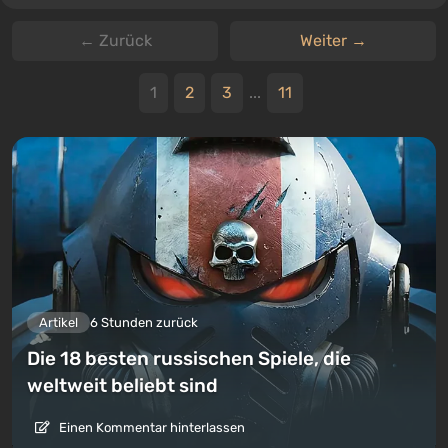
← Zurück
Weiter →
1
2
3
...
11
Artikel
6 Stunden zurück
Die 18 besten russischen Spiele, die
weltweit beliebt sind
Einen Kommentar hinterlassen