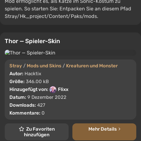
Mod ermöglicht es, als Katze im Sonic-Kostüm zu
spielen. So starten Sie: Entpacken Sie an diesem Pfad
Stray/Hk_project/Content/Paks/mods.
Thor — Spieler-Skin
Stray
/
Mods und Skins
/
Kreaturen und Monster
Autor:
Hacktix
Größe:
346.00 kB
Hinzugefügt von:
Flixx
Datum:
9 Dezember 2022
Downloads:
427
Kommentare:
0
Zu Favoriten
Mehr Details
hinzufügen