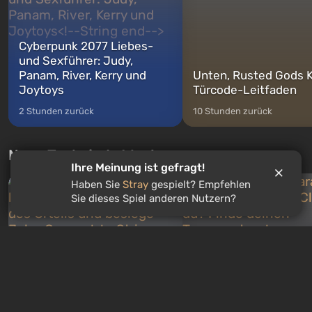
Cyberpunk 2077 Liebes-
und Sexführer: Judy,
Panam, River, Kerry und
Unten, Rusted Gods K
Joytoys
Türcode-Leitfaden
2 Stunden zurück
10 Stunden zurück
Neue Tests jede Woche
Ihre Meinung ist gefragt!
Haben Sie
Stray
gespielt? Empfehlen
Sie dieses Spiel anderen Nutzern?
WILLKOMMEN IM ROULETTE
3
Gewinne kostenlos
Quiz: Du bist Skynet. Starte
Quiz: Welcher Charakt
den Tag des Urteils und
dem Romance Club bi