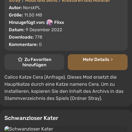
Stray
/
Mods und Skins
/
Kreaturen und Monster
Autor:
NorskPL
Größe:
11.50 MB
Hinzugefügt von:
Flixx
Datum:
9 Dezember 2022
Downloads:
778
Kommentare:
0
Zu Favoriten
Mehr Details
hinzufügen
Calico Katze Cera (Anfrage). Dieses Mod ersetzt die
Hauptkatze durch eine Katze namens Cera. Um zu
installieren, kopieren Sie den Inhalt des Archivs in das
Stammverzeichnis des Spiels (Ordner Stray).
Schwanzloser Kater