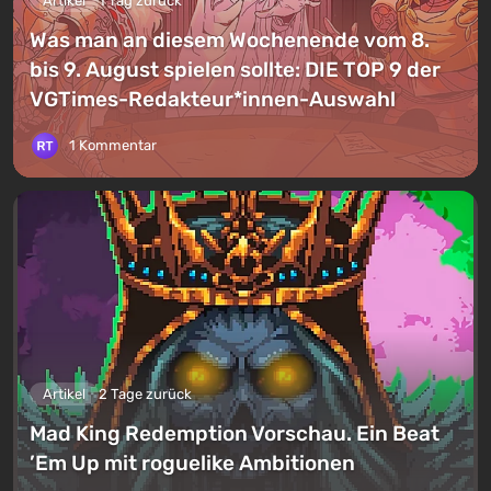
Artikel
1 Tag zurück
Was man an diesem Wochenende vom 8.
bis 9. August spielen sollte: DIE TOP 9 der
VGTimes-Redakteur*innen-Auswahl
1 Kommentar
Artikel
2 Tage zurück
Mad King Redemption Vorschau. Ein Beat
’Em Up mit roguelike Ambitionen