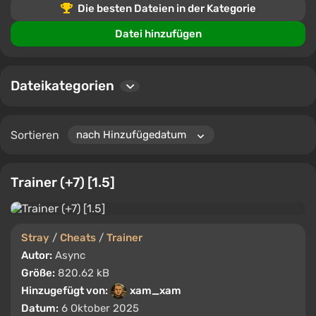
Die besten Dateien in der Kategorie
Benutzer können Dateien bewerten, Kommentare
hinterlassen und Erfahrungen teilen, was bei der
Datei hinzufügen
Auswahl der besten Tools für Stray hilft.
Dateikategorien
Sortieren
Trainer (+7) [1.5]
Stray
/
Cheats
/
Trainer
Autor:
Async
Größe:
820.62 kB
Hinzugefügt von:
xam_xam
Datum:
6 Oktober 2025