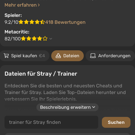
Mehr erfahren
Spieler:
9.2/10
418 Bewertungen
Metacritic:
82/100
Spiel kaufen
€4
Dateien
Anforderungen
Dateien für Stray / Trainer
Entdecken Sie die besten und neuesten Cheats und
Trainer für Stray. Laden Sie Top-Dateien herunter und
verbessern Sie Ihr Spielerlebnis.
Beschreibung erweitern
Diese Kategorie bietet erstklassige Cheats und Trainer,
die Zugang zu neuen Funktionen und Vorteilen in Stray
bieten. Verschiedene Downloads stehen zur Verfügung,
um das Spiel an Ihre Bedürfnisse anzupassen.