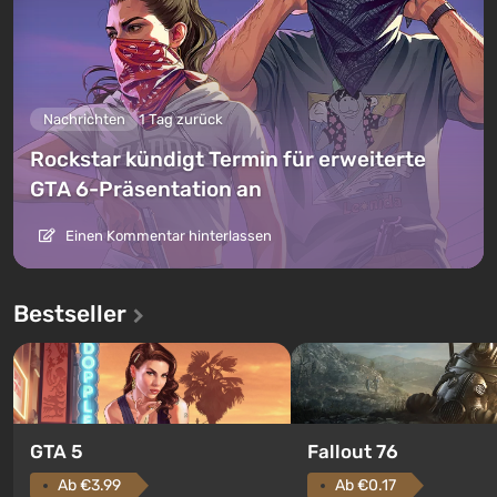
Nachrichten
1 Tag zurück
Rockstar kündigt Termin für erweiterte
GTA 6-Präsentation an
Einen Kommentar hinterlassen
Bestseller
GTA 5
Fallout 76
Ab €3.99
Ab €0.17