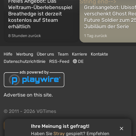
Freies Angebot: Das
Weltraum-Überlebensspiel
Gratisangebot: Ubiso
Breathedge ist derzeit
verschenkt Ghost Re
kostenlos auf Steam
Future Soldier zum 25
erhältlich
Jubiläum der Serie
8 Stunden zurück
1 Tag zurück
Hilfe
Werbung
Über uns
Team
Karriere
Kontakte
Datenschutzrichtlinie
RSS-Feed
DE
Advertise on this site.
© 2011 - 2026 VGTimes
Vollständige Version
Ihre Meinung ist gefragt!
Haben Sie
Stray
gespielt? Empfehlen