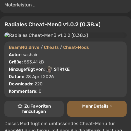
Motorleistun ...
Radiales Cheat-Menü v1.0.2 (0.38.x)
BeamNG.drive
/
Cheats
/
Cheat-Mods
Autor:
sashair
Größe:
553.41 kB
Hinzugefügt von:
STR1KE
Datum:
28 April 2026
Downloads:
220
Kommentare:
0
Zu Favoriten
Mehr Details
hinzufügen
Dieses Mod fügt ein umfassendes Cheat-Menü für
BeamNG.drive hinzu, mit dem Sie die Physik, Leistung