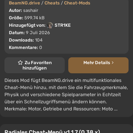
BeamNG.drive
/
Cheats
/
Cheat-Mods
Autor:
sashair
Größe:
599.74 kB
Hinzugefügt von:
STR1KE
Datum:
9 Juli 2026
Downloads:
104
Kommentare:
0
Zu Favoriten
Mehr Details
hinzufügen
Dieses Mod fügt BeamNG.drive ein multifunktionales
Cheat-Menü hinzu, mit dem Sie die Fahrzeugmerkmale,
Physik und verschiedene Spielparameter in Echtzeit
über ein Schnellzugriffsmenü ändern können.
Merkmale: Motor, Getriebe und Ressourcen: Moto ...
Radiales Cheat-Menü v1.1.7 (0.38.x)