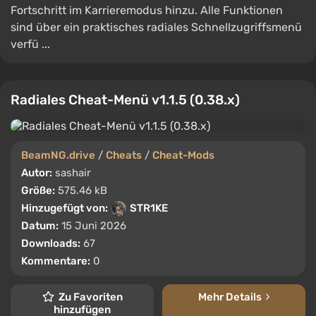
Fortschritt im Karrieremodus hinzu. Alle Funktionen
sind über ein praktisches radiales Schnellzugriffsmenü
verfü ...
Radiales Cheat-Menü v1.1.5 (0.38.x)
BeamNG.drive
/
Cheats
/
Cheat-Mods
Autor:
sashair
Größe:
575.46 kB
Hinzugefügt von:
STR1KE
Datum:
15 Juni 2026
Downloads:
67
Kommentare:
0
Zu Favoriten
Mehr Details
hinzufügen