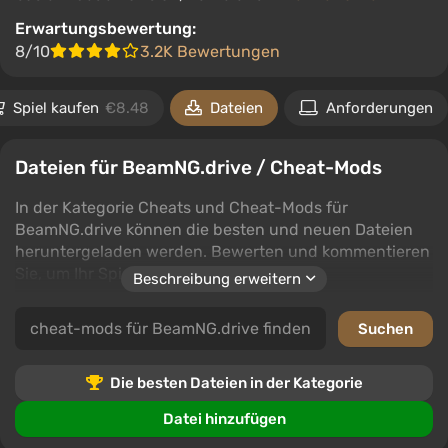
Erwartungsbewertung:
8/10
3.2K Bewertungen
Spiel kaufen
€8.48
Dateien
Anforderungen
Dateien für BeamNG.drive / Cheat-Mods
In der Kategorie Cheats und Cheat-Mods für
BeamNG.drive können die besten und neuen Dateien
heruntergeladen werden. Bewerten und kommentieren
Sie, um Ihr Spielerlebnis zu verbessern.
Beschreibung erweitern
Cheats und Mods schalten einzigartige Fähigkeiten in
BeamNG.drive frei und fügen neue Levels und
Funktionen hinzu. Diese Kategorie bietet Top-Dateien
zur Verbesserung des Gameplays.
Die besten Dateien in der Kategorie
Datei hinzufügen