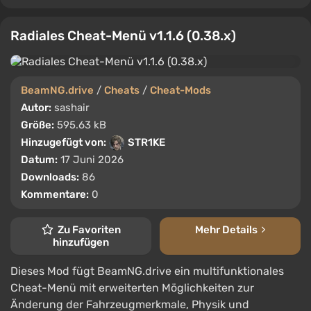
Radiales Cheat-Menü v1.1.6 (0.38.x)
BeamNG.drive
/
Cheats
/
Cheat-Mods
Autor:
sashair
Größe:
595.63 kB
Hinzugefügt von:
STR1KE
Datum:
17 Juni 2026
Downloads:
86
Kommentare:
0
Zu Favoriten
Mehr Details
hinzufügen
Dieses Mod fügt BeamNG.drive ein multifunktionales
Cheat-Menü mit erweiterten Möglichkeiten zur
Änderung der Fahrzeugmerkmale, Physik und