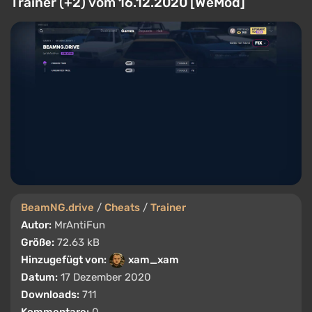
Trainer (+2) vom 16.12.2020 [WeMod]
BeamNG.drive
/
Cheats
/
Trainer
Autor:
MrAntiFun
Größe:
72.63 kB
Hinzugefügt von:
xam_xam
Datum:
17 Dezember 2020
Downloads:
711