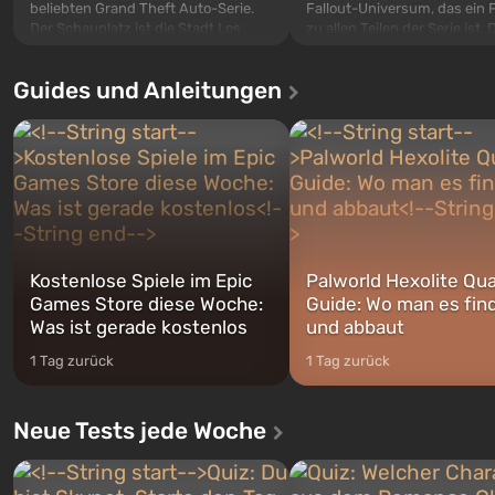
beliebten Grand Theft Auto-Serie.
Fallout-Universum, das ein 
Der Schauplatz ist die Stadt Los
zu allen Teilen der Serie ist. 
Santos, die bereits in Grand Theft
Ereignisse beginnen im Vaul
Auto: San Andreas beliebt war. Zum
dem ersten unter den gebau
Guides und Anleitungen
ersten Mal erzählt das Spiel die
sollte laut den Plänen der Va
Geschichte von gleich drei
Spezialisten das erste sein, 
Charakteren: Michael, Trevor und
nach dem Abwurf von Ato
Franklin, zwischen denen Sie
auf Amerika geöffnet wird. De
jederzeit...
Kostenlose Spiele im Epic
Palworld Hexolite Qua
Games Store diese Woche:
Guide: Wo man es fin
Was ist gerade kostenlos
und abbaut
1 Tag zurück
1 Tag zurück
Neue Tests jede Woche