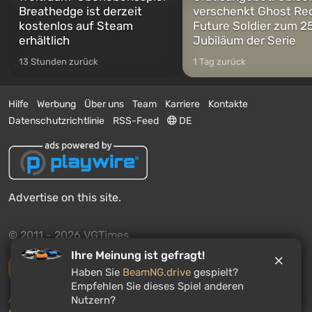
Breathedge ist derzeit
verschenkt Ghost Re
kostenlos auf Steam
Future Soldier zum 25
erhältlich
Jubiläum der Serie
13 Stunden zurück
1 Tag zurück
Hilfe
Werbung
Über uns
Team
Karriere
Kontakte
Datenschutzrichtlinie
RSS-Feed
DE
Advertise on this site.
© 2011 - 2026 VGTimes
Ihre Meinung ist gefragt!
Vollständige Version
Haben Sie
BeamNG.drive
gespielt?
Empfehlen Sie dieses Spiel anderen
Push-Benachrichtigungen über Nachrichten:
deaktiviert
Nutzern?
Aktivieren