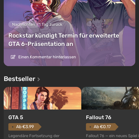
Nachrichten
1 Tag zurück
Rockstar kündigt Termin für erweiterte
GTA 6-Präsentation an
Einen Kommentar hinterlassen
Bestseller
GTA 5
Fallout 76
Ab €3.99
Ab €0.17
Legendäre Fortsetzung der
Fallout 76 — ein neues Spiel