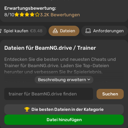
Erwartungsbewertung:
8/10
3.2K Bewertungen
Spiel kaufen
€8.48
Dateien
Anforderungen
Dateien für BeamNG.drive / Trainer
Entdecken Sie die besten und neuesten Cheats und
Trainer für BeamNG.drive. Laden Sie Top-Dateien
herunter und verbessern Sie Ihr Spielerlebnis.
Beschreibung erweitern
Diese Kategorie bietet erstklassige Cheats und Trainer,
die Zugang zu neuen Funktionen und Vorteilen in
BeamNG.drive bieten. Verschiedene Downloads stehen
zur Verfügung, um das Spiel an Ihre Bedürfnisse
anzupassen.
Die besten Dateien in der Kategorie
Benutzer können Dateien bewerten, Kommentare
Datei hinzufügen
hinterlassen und Erfahrungen teilen, was bei der