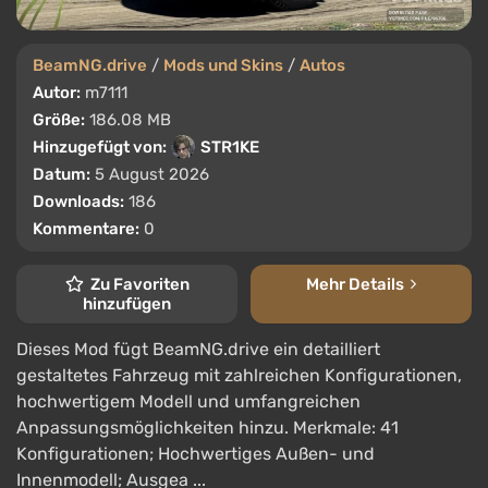
BeamNG.drive
/
Mods und Skins
/
Autos
Autor:
m7111
Größe:
186.08 MB
Hinzugefügt von:
STR1KE
Datum:
5 August 2026
Downloads:
186
Kommentare:
0
Zu Favoriten
Mehr Details
hinzufügen
Dieses Mod fügt BeamNG.drive ein detailliert
gestaltetes Fahrzeug mit zahlreichen Konfigurationen,
hochwertigem Modell und umfangreichen
Anpassungsmöglichkeiten hinzu. Merkmale: 41
Konfigurationen; Hochwertiges Außen- und
Innenmodell; Ausgea ...