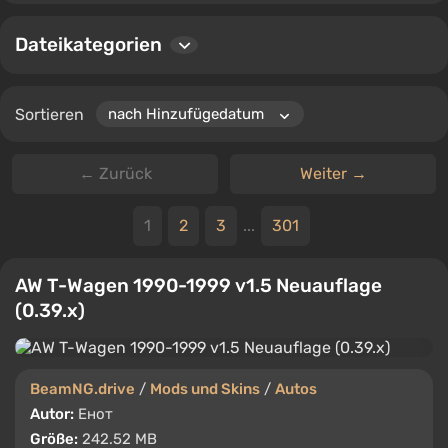
Benutzer können Dateien herunterladen, Kommentare
Dateikategorien
hinterlassen und Mods bewerten, um sicherzustellen,
dass Sie immer die besten und neuesten Inhalte für
BeamNG.drive finden.
Sortieren
← Zurück
Weiter →
1
2
3
...
301
AW T-Wagen 1990-1999 v1.5 Neuauflage
(0.39.x)
BeamNG.drive
/
Mods und Skins
/
Autos
Autor:
Енот
Größe:
242.52 MB