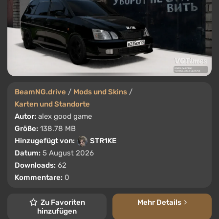
BeamNG.drive
/
Mods und Skins
/
Karten und Standorte
Autor:
alex good game
Größe:
138.78 MB
Hinzugefügt von:
STR1KE
Datum:
5 August 2026
Downloads:
62
Kommentare:
0
Zu Favoriten
Mehr Details
hinzufügen