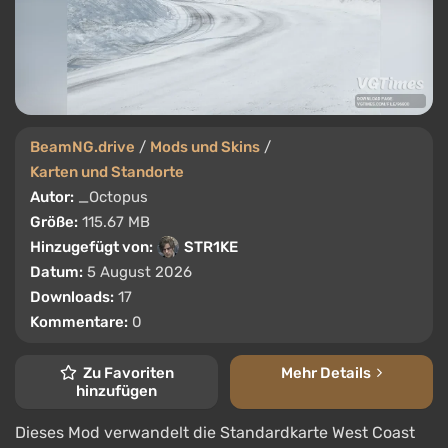
BeamNG.drive
/
Mods und Skins
/
Karten und Standorte
Autor:
_Octopus
Größe:
115.67 MB
Hinzugefügt von:
STR1KE
Datum:
5 August 2026
Downloads:
17
Kommentare:
0
Zu Favoriten
Mehr Details
hinzufügen
Dieses Mod verwandelt die Standardkarte West Coast