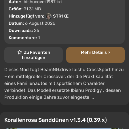
Autor:
ibishucovet1987.txt
Größe:
91.31 MB
Hinzugefügt von:
STR1KE
Datum:
6 August 2026
Downloads:
26
Kommentare:
1
Zu Favoriten
Mehr Details
hinzufügen
Dieses Mod fügt BeamNG.drive Ibishu CrossSport hinzu
– ein mittelgroßer Crossover, der die Praktikabilität
eines Familienautos mit sportlichem Charakter
verbindet. Das Modell ersetzte Ibishu Prodigy , dessen
Produktion einige Jahre zuvor eingeste ...
Korallenrosa Sanddünen v1.3.4 (0.39.x)