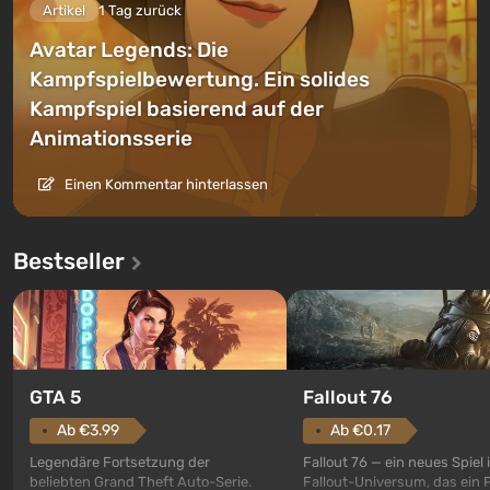
Artikel
1 Tag zurück
Avatar Legends: Die
Kampfspielbewertung. Ein solides
Kampfspiel basierend auf der
Animationsserie
Einen Kommentar hinterlassen
Bestseller
GTA 5
Fallout 76
Ab €3.99
Ab €0.17
Legendäre Fortsetzung der
Fallout 76 — ein neues Spiel
beliebten Grand Theft Auto-Serie.
Fallout-Universum, das ein 