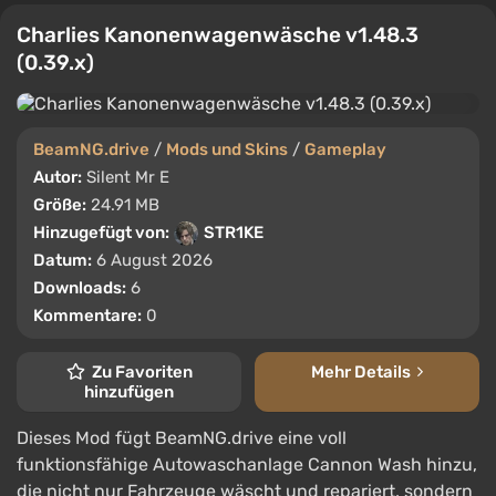
Charlies Kanonenwagenwäsche v1.48.3
(0.39.x)
BeamNG.drive
/
Mods und Skins
/
Gameplay
Autor:
Silent Mr E
Größe:
24.91 MB
Hinzugefügt von:
STR1KE
Datum:
6 August 2026
Downloads:
6
Kommentare:
0
Zu Favoriten
Mehr Details
hinzufügen
Dieses Mod fügt BeamNG.drive eine voll
funktionsfähige Autowaschanlage Cannon Wash hinzu,
die nicht nur Fahrzeuge wäscht und repariert, sondern