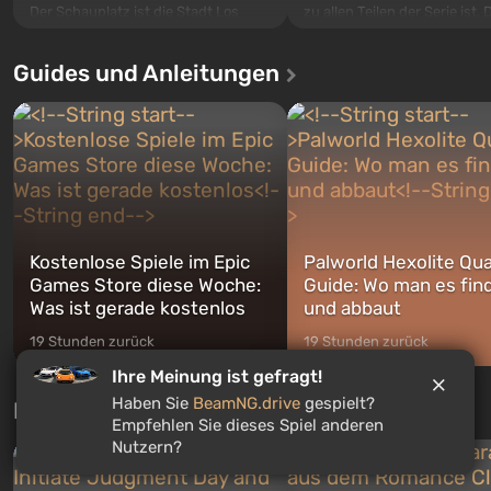
Der Schauplatz ist die Stadt Los
zu allen Teilen der Serie ist. 
Santos, die bereits in Grand Theft
Ereignisse beginnen im Vaul
Auto: San Andreas beliebt war. Zum
dem ersten unter den gebau
Guides und Anleitungen
ersten Mal erzählt das Spiel die
sollte laut den Plänen der Va
Geschichte von gleich drei
Spezialisten das erste sein, 
Charakteren: Michael, Trevor und
nach dem Abwurf von Ato
Franklin, zwischen denen Sie
auf Amerika geöffnet wird. De
jederzeit...
Kostenlose Spiele im Epic
Palworld Hexolite Qua
Games Store diese Woche:
Guide: Wo man es fin
Was ist gerade kostenlos
und abbaut
19 Stunden zurück
19 Stunden zurück
Ihre Meinung ist gefragt!
Haben Sie
BeamNG.drive
gespielt?
Neue Tests jede Woche
Empfehlen Sie dieses Spiel anderen
Nutzern?