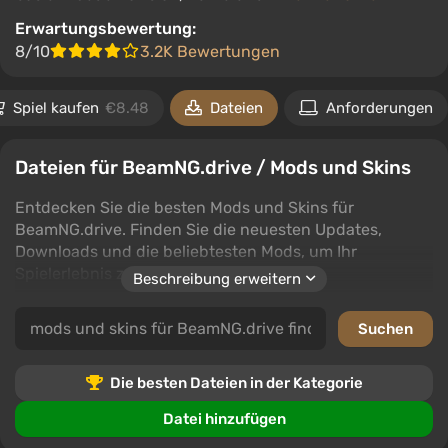
Erwartungsbewertung:
8/10
3.2K Bewertungen
Spiel kaufen
€8.48
Dateien
Anforderungen
Dateien für BeamNG.drive / Mods und Skins
Entdecken Sie die besten Mods und Skins für
BeamNG.drive. Finden Sie die neuesten Updates,
Downloads und die beliebtesten Mods, um Ihr
Spielerlebnis zu verbessern.
Beschreibung erweitern
In der Kategorie Mods und Skins können Spieler ihr
BeamNG.drive mit neuen Fahrzeugen, verbesserten
Kampfsystemen und einem erneuerten Gameplay
anpassen. Erkunden Sie Unterkategorien wie Häuser,
Die besten Dateien in der Kategorie
Sounds, Charaktere, Benutzeroberfläche, Missionen,
Datei hinzufügen
Karten, Animationen, Gegenstände, Optimierung und
mehr.