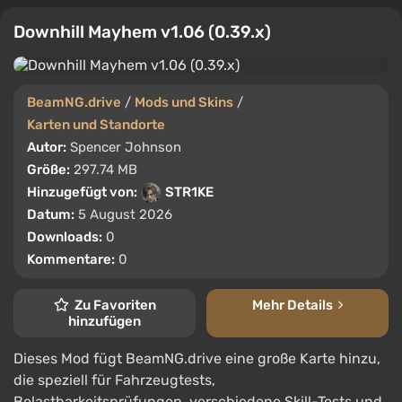
Downhill Mayhem v1.06 (0.39.x)
BeamNG.drive
/
Mods und Skins
/
Karten und Standorte
Autor:
Spencer Johnson
Größe:
297.74 MB
Hinzugefügt von:
STR1KE
Datum:
5 August 2026
Downloads:
0
Kommentare:
0
Zu Favoriten
Mehr Details
hinzufügen
Dieses Mod fügt BeamNG.drive eine große Karte hinzu,
die speziell für Fahrzeugtests,
Belastbarkeitsprüfungen, verschiedene Skill-Tests und