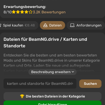
Erwartungsbewertung:
8/10
3.2K Bewertungen
Spiel kaufen
€8.48
Dateien
Anforderungen
Dateien für BeamNG.drive / Karten und
Standorte
Entdecken Sie die besten und am besten bewerteten
Mods und Skins für BeamNG.drive in unserer Kategorie
Karten und Orte. Laden Sie neue und aufregende
Karten herunter, um Ihr Spielerlebnis zu verbessern.
Beschreibung erweitern
Unsere Sammlung bietet eine breite Palette von Karten
und Orten, die neue Herausforderungen und
Umgebungen in BeamNG.drive bringen. Egal, ob Sie
nach den neuesten Kreationen oder den beliebtesten
Die besten Dateien in der Kategorie
Downloads suchen, Sie werden etwas finden, das zu
Datei hinzufügen