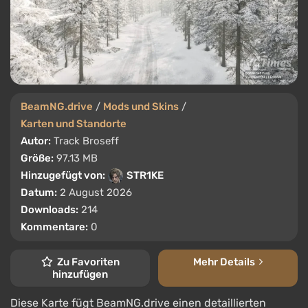
BeamNG.drive
/
Mods und Skins
/
Karten und Standorte
Autor:
Track Broseff
Größe:
97.13 MB
Hinzugefügt von:
STR1KE
Datum:
2 August 2026
Downloads:
214
Kommentare:
0
Zu Favoriten
Mehr Details
hinzufügen
Diese Karte fügt BeamNG.drive einen detaillierten