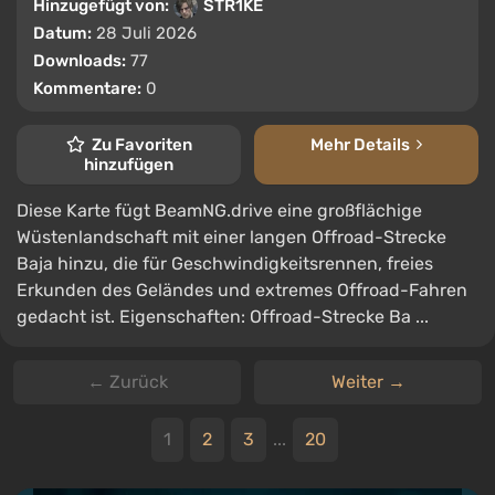
Hinzugefügt von:
STR1KE
Datum:
28 Juli 2026
Downloads:
77
Kommentare:
0
Zu Favoriten
Mehr Details
hinzufügen
Diese Karte fügt BeamNG.drive eine großflächige
Wüstenlandschaft mit einer langen Offroad-Strecke
Baja hinzu, die für Geschwindigkeitsrennen, freies
Erkunden des Geländes und extremes Offroad-Fahren
gedacht ist. Eigenschaften: Offroad-Strecke Ba ...
← Zurück
Weiter →
1
2
3
...
20