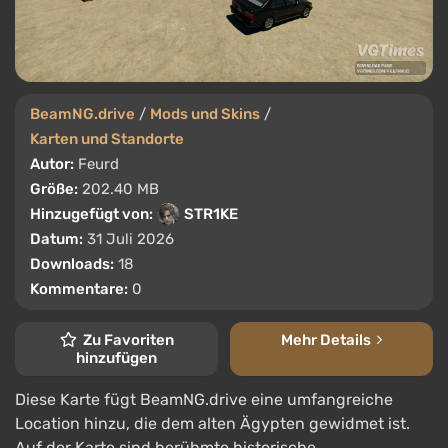
BeamNG.drive
/
Mods und Skins
/
Karten und Standorte
Autor:
Feurd
Größe:
202.40 MB
Hinzugefügt von:
STR1KE
Datum:
31 Juli 2026
Downloads:
18
Kommentare:
0
Zu Favoriten
Mehr Details
hinzufügen
Diese Karte fügt BeamNG.drive eine umfangreiche
Location hinzu, die dem alten Ägypten gewidmet ist.
Auf der Karte sind berühmte historische