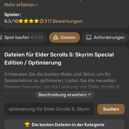
Mehr erfahren
Spieler:
8.5/10
317 Bewertungen
Spiel kaufen
€3.55
Dateien
Anforderungen
Dateien für Elder Scrolls 5: Skyrim Special
Edition / Optimierung
Entdecken Sie die besten Mods und Skins, um Ihr
Spielerlebnis zu optimieren. Laden Sie die neuesten
Dateien herunter, um die Leistung von Elder Scrolls 5:
Skyrim Special Edition zu verbessern.
Beschreibung erweitern
In dieser Kategorie finden Sie eine Auswahl an
Optimierungsdateien, die das Gameplay verbessern
und das Benutzererlebnis bereichern. Nutzer können
jede Datei bewerten und kommentieren, um der
Die besten Dateien in der Kategorie